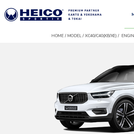
HOME
MODEL
XC40/C40(XB/XE)
ENGIN
MODEL
モデル一覧