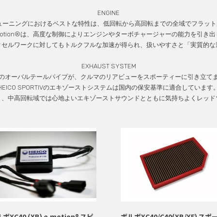
ENGINE
リートチューニングにおけるベストな特性は、低回転から高回転までの全域でフラ
.motion®は、高度な制御によりエンジンやターボチャージャーの能力を引き
クセルワークに対してもトルクフルな加速が得られ、扱いやすさと「実質的な
EXHAUST SYSTEM
のオーバルテールパイプが、クルマのリアビューをスポーティーに引き立て
HEICO SPORTIVのエキゾーストシステムは国内の保安基準に適合しています
り、中高回転域では心地よいエキゾーストサウンドとともに気持ちよくレッド
ボXC40 (XB) e.motion® スピ
ボルボXC40/C40(XB/XE) スポ