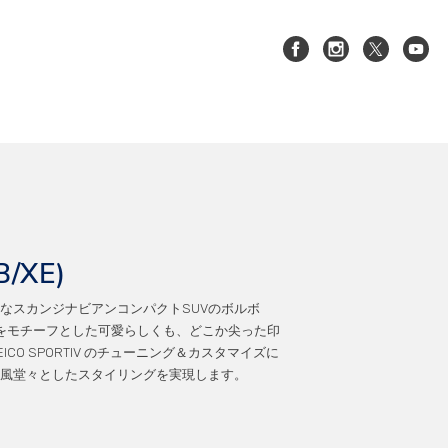
XC90(LB/LD)
B/XE)
なスカンジナビアンコンパクトSUVのボルボ
グをモチーフとした可愛らしくも、どこか尖った印
S60/V60/V60CC(
CO SPORTIV のチューニング＆カスタマイズに
)
ZB)
風堂々としたスタイリングを実現します。