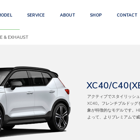
MODEL
SERVICE
ABOUT
SHOP
CONTACT
E & EXHAUST
EX90(TE)
ES90(1E)
EX30(2E)
XC40/C40(X
アクティブでスタイリッシュ
XC40。フレンチブルドッ
S90/V90/
XC60(UB/UD)
XC40/C40(XB/XE)
象が特徴的なモデルです。HEI
V90CC(PB/PD
よって、よりプレミアムで威