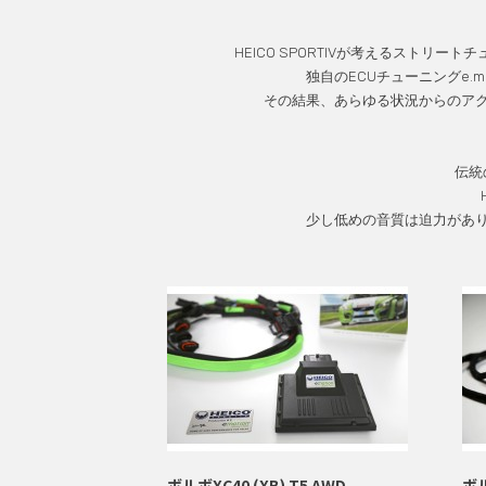
HEICO SPORTIVが考えるスト
独自のECUチューニングe
その結果、あらゆる状況からのア
伝統
少し低めの音質は迫力があ
ボルボXC40 (XB) T5 AWD
ボル