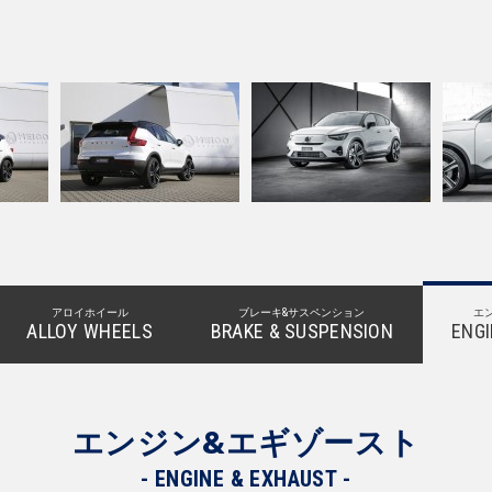
S60/V60/
V40/V40CC(MB/
FURTHER
60CC(FB/FD)
MD)
MODELS
アロイホイール
ブレーキ&サスペンション
エ
ALLOY WHEELS
BRAKE & SUSPENSION
ENGI
エンジン&エギゾースト
ENGINE & EXHAUST