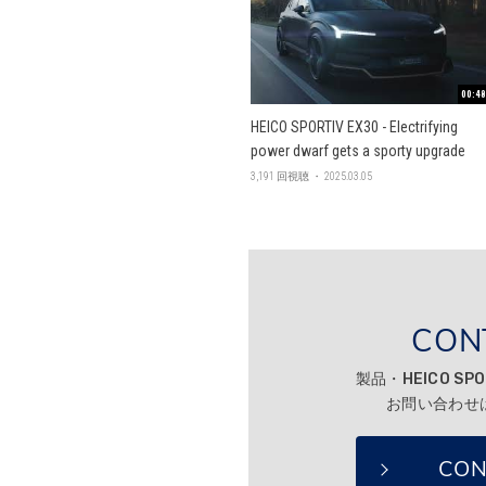
00:48
HEICO SPORTIV EX30 - Electrifying
power dwarf gets a sporty upgrade
3,191 回視聴 ・ 2025.03.05
CON
製品・HEICO SP
お問い合わせ
CON