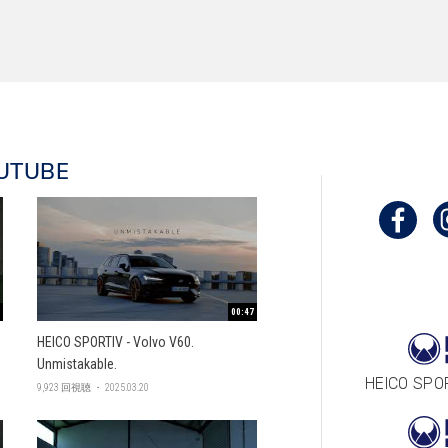
UTUBE
00:47
HEICO SPORTIV - Volvo V60.
Unmistakable.
HEICO SPO
9,923 回視聴 ・ 2025.03.20