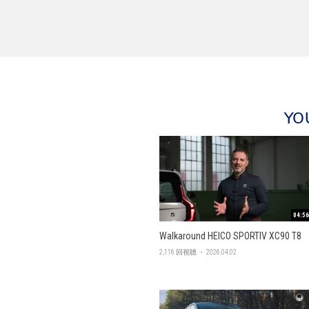
YO
04:56
Walkaround HEICO SPORTIV XC90 T8
2,116 回視聴 ・ 2026.04.02