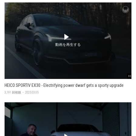
動画を再生する
00:48
HEICO SPORTIV EX30 - Electrifying power dwarf gets a sporty upgrade
3,191 回視聴 ・ 2025.03.05