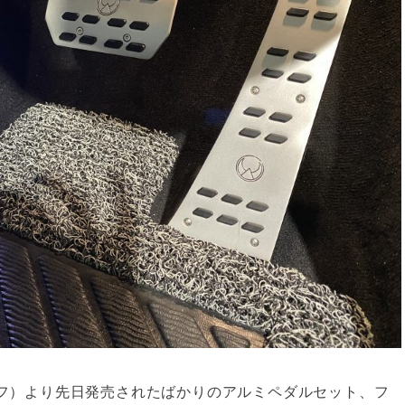
S60/V60/
V40/V40CC(MB/
FURTHER
60CC(FB/FD)
MD)
MODELS
ポルティフ）より先日発売されたばかりのアルミペダルセット、フ