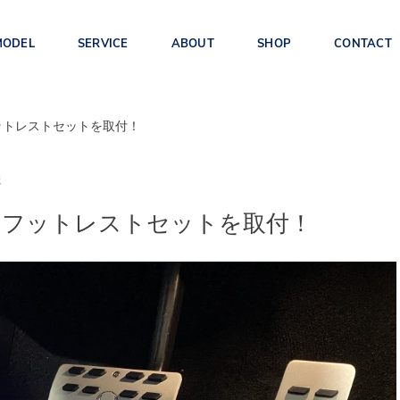
MODEL
SERVICE
ABOUT
SHOP
CONTACT
ットレストセットを取付！
報
EX90(TE)
ES90(1E)
EX30(2E)
＆フットレストセットを取付！
S90/V90/
XC60(UB/UD)
XC40/C40(XB/XE)
V90CC(PB/PD