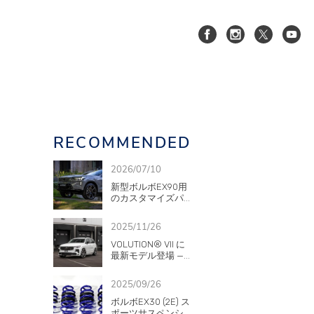
RECOMMENDED
XC90(LB/LD)
2026/07/10
新型ボルボEX90用
のカスタマイズパ...
2025/11/26
VOLUTION® VII に
S60/V60/V60CC(
)
最新モデル登場 —...
ZB)
2025/09/26
ボルボEX30 (2E) ス
ポーツサスペンシ...