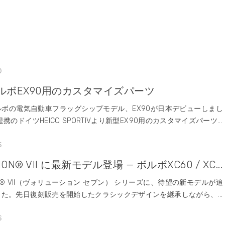
0
ルボEX90用のカスタマイズパーツ
ルボの電気自動車フラッグシップモデル、EX90が日本デビューしまし
携のドイツHEICO SPORTIVより新型EX90用のカスタマイズパーツ...
6
ION® VII に最新モデル登場 — ボルボXC60 / XC...
ION® VII（ヴォリューション セブン） シリーズに、待望の新モデルが追
た。先日復刻販売を開始したクラシックデザインを継承しながら、...
6