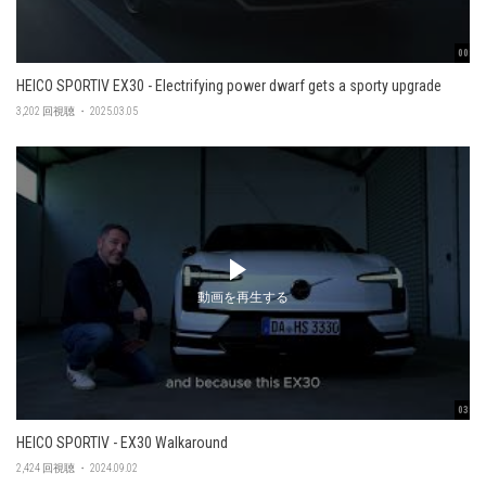
00:48
HEICO SPORTIV EX30 - Electrifying power dwarf gets a sporty upgrade
3,202 回視聴 ・ 2025.03.05
動画を再生する
03:45
HEICO SPORTIV - EX30 Walkaround
2,424 回視聴 ・ 2024.09.02