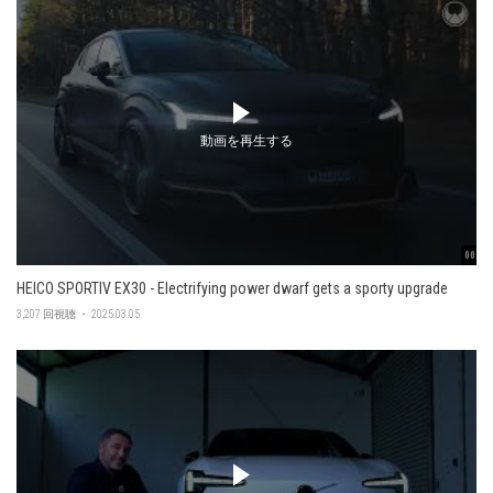
動画を再生する
00:48
HEICO SPORTIV EX30 - Electrifying power dwarf gets a sporty upgrade
3,207 回視聴 ・ 2025.03.05