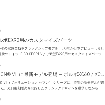
0
ルボEX90用のカスタマイズパーツ
ルボの電気自動車フラッグシップモデル、EX90が日本デビューしまし
携のドイツHEICO SPORTIVより新型EX90用のカスタマイズパーツ...
6
ION® VII に最新モデル登場 — ボルボXC60 / XC...
ION® VII（ヴォリューション セブン） シリーズに、待望の新モデルが追
た。先日復刻販売を開始したクラシックデザインを継承しながら、...
6