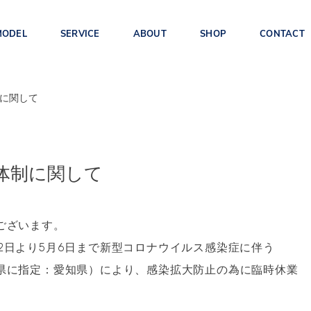
MODEL
SERVICE
ABOUT
SHOP
CONTACT
制に関して
EX90(TE)
ES90(1E)
EX30(2E)
体制に関して
ございます。
S90/V90/
XC60(UB/UD)
XC40/C40(XB/XE)
Iでは4月22日より5月6日まで新型コロナウイルス感染症に伴う
V90CC(PB/PD
県に指定：愛知県）により、感染拡大防止の為に臨時休業