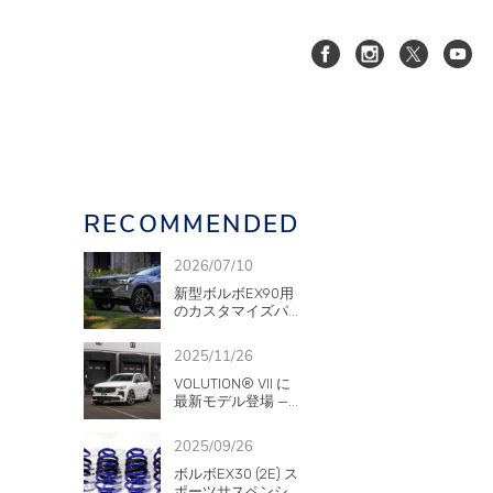
RECOMMENDED
XC90(LB/LD)
2026/07/10
新型ボルボEX90用
のカスタマイズパ...
2025/11/26
VOLUTION® VII に
S60/V60/V60CC(
)
最新モデル登場 —...
ZB)
2025/09/26
ボルボEX30 (2E) ス
ポーツサスペンシ...