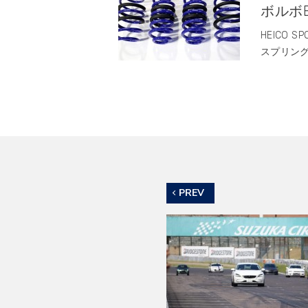
ボルボE
HEICO 
スプリング￥
PREV