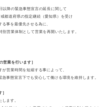
7日以降の緊急事態宣言の延長に関して
S60/V60/
V40/V40CC(MB/
FURTHER
60CC(FB/FD)
警戒都道府県の指定継続（愛知県）を受け
MD)
MODELS
する事を最優先させる為に、
ら特別営業体制として営業を再開いたします。
での営業を行います］
ますが営業時間を短縮する事によって、
緊急事態宣言下でも安心して働ける環境を維持します。
す］
たします。