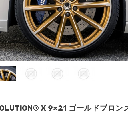
S60/V60/
V40/V40CC(MB/
FURTHER
60CC(FB/FD)
MD)
MODELS
 VOLUTION® X 9×21 ゴールドブロ