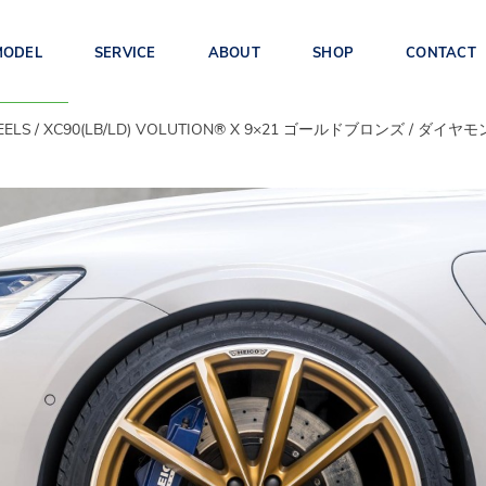
MODEL
SERVICE
ABOUT
SHOP
CONTACT
EELS
XC90(LB/LD) VOLUTION® X 9×21 ゴールドブロンズ / ダイ
EX90(TE)
ES90(1E)
EX30(2E)
S90/V90/
XC60(UB/UD)
XC40/C40(XB/XE)
V90CC(PB/PD