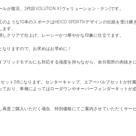
ルが復活、2代目VOLUTION X(ヴォリューション・テン)です。
ような10本のスポークはHEICO SPORTIVデザインの伝統を受け
します。
消しクリアで仕上げ、レーシーかつ華やかな印象に仕立てます。
となりますので、お求めはお早めに！
ハイブリッドモデルにも対応する強度を持ちながら、余分箇所の肉抜き
フセット38になります。センターキャップ、エアーバルブセットが付
っており、車種によってはローダウンやオーバーフェンダーキットが
損し再度ご購入いただく場合、特別価格にてご案内させていただくサー