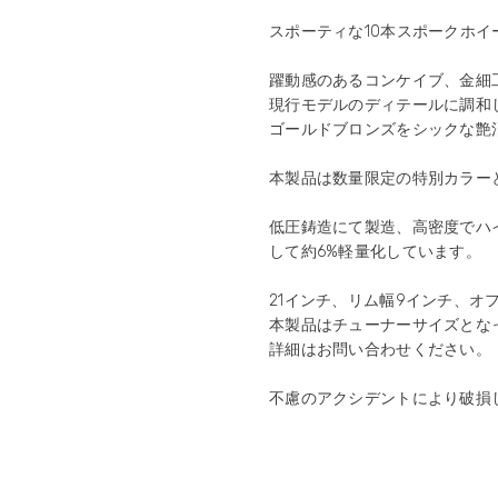
スポーティな10本スポークホイー
躍動感のあるコンケイブ、金細工の
現行モデルのディテールに調和
ゴールドブロンズをシックな艶
本製品は数量限定の特別カラー
​低圧鋳造にて製造、高密度で
して約6%軽量化しています。
21インチ、リム幅9インチ、オ
本製品はチューナーサイズとな
詳細はお問い合わせください。
​不慮のアクシデントにより破