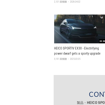
2,101 回視聴 ・ 2026.04.02
00:48
HEICO SPORTIV EX30 - Electrifying
power dwarf gets a sporty upgrade
3,191 回視聴 ・ 2025.03.05
CON
製品・HEICO SP