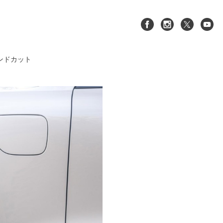
ヤモンドカット
XC90(LB/LD)
S60/V60/V60CC(
)
ZB)