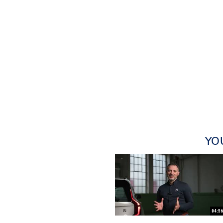
YO
04:56