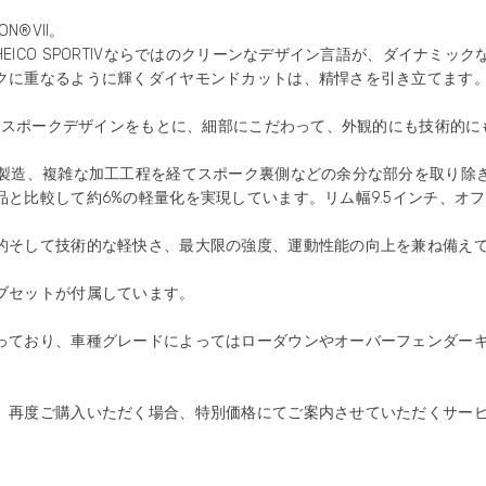
N®VII。
EICO SPORTIVならではのクリーンなデザイン言語が、ダイナミッ
クに重なるように輝くダイヤモンドカットは、精悍さを引き立てます
7本スポークデザインをもとに、細部にこだわって、外観的にも技術的
て製造、複雑な加工工程を経てスポーク裏側などの余分な部分を取り除
と比較して約6%の軽量化を実現しています。リム幅9.5インチ、オフ
的そして技術的な軽快さ、最大限の強度、運動性能の向上を兼ね備え
ブセットが付属しています。
っており、車種グレードによってはローダウンやオーバーフェンダー
、再度ご購入いただく場合、特別価格にてご案内させていただくサー