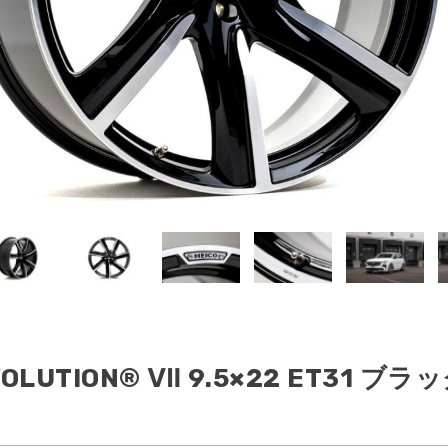
S60/V60/
V40/V40CC(MB/
FURTHER
60CC(FB/FD)
MD)
MODELS
 VOLUTION® Ⅶ 9.5×22 ET31