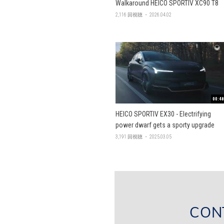
Walkaround HEICO SPORTIV XC90 T8
2,116 回視聴 ・ 2026.04.02
00:48
HEICO SPORTIV EX30 - Electrifying
power dwarf gets a sporty upgrade
3,191 回視聴 ・ 2025.03.05
CON