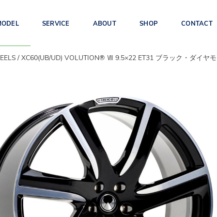
MODEL
SERVICE
ABOUT
SHOP
CONTACT
EELS
XC60(UB/UD) VOLUTION® Ⅶ 9.5×22 ET31 ブラック・ダ
EX90(TE)
ES90(1E)
EX30(2E)
S90/V90/
XC60(UB/UD)
XC40/C40(XB/XE)
V90CC(PB/PD