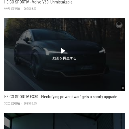
HEICO SPORTIV - Volvo V60. Unmistakable.
9,970 回視聴 ・ 2025.03.20
動画を再生する
00:48
HEICO SPORTIV EX30 - Electrifying power dwarf gets a sporty upgrade
3,202 回視聴 ・ 2025.03.05