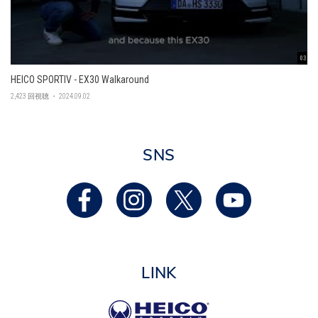
03:45
HEICO SPORTIV - EX30 Walkaround
2,423 回視聴 ・ 2024.09.02
SNS
LINK