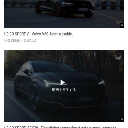
00:47
HEICO SPORTIV - Volvo V60. Unmistakable.
9,903 回視聴 ・ 2025.03.20
動画を再生する
00:48
HEICO SPORTIV EX30 - Electrifying power dwarf gets a sporty upgrade