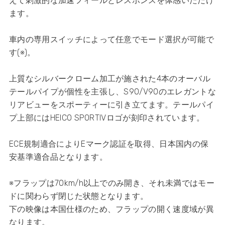
えて刺激的な加速フィールとレスポンスを体感いただけ
ます。
車内の専用スイッチによって任意でモード選択が可能で
す(※)。
上質なシルバークローム加工が施された4本のオーバル
テールパイプが個性を主張し、S90/V90のエレガントな
リアビューをスポーティーに引き立てます。テールパイ
プ上部にはHEICO SPORTIVロゴが刻印されています。
ECE規制適合によりEマーク認証を取得、日本国内の保
安基準適合品となります。
​※フラップは70km/h以上でのみ開き、それ未満ではモー
ドに関わらず閉じた状態となります。
下の映像は本国仕様のため、フラップの開く速度域が異
なります。