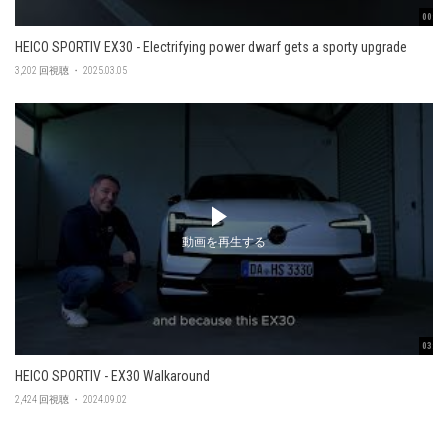
00:48
HEICO SPORTIV EX30 - Electrifying power dwarf gets a sporty upgrade
3,202 回視聴 ・ 2025.03.05
動画を再生する
03:45
HEICO SPORTIV - EX30 Walkaround
2,424 回視聴 ・ 2024.09.02