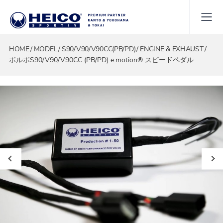
HOME
MODEL
S90/V90/V90CC(PB/PD)
ENGINE & EXHAUST
ボルボS90/V90/V90CC (PB/PD) e.motion® スピードペダル