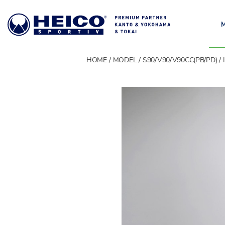
HOME
MODEL
S90/V90/V90CC(PB/PD)
MODEL
モデル一覧