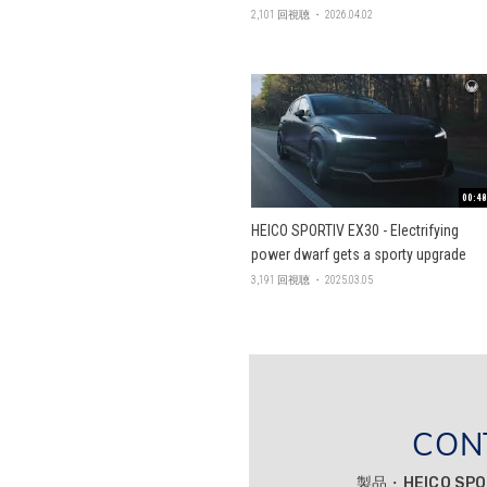
2,101 回視聴 ・ 2026.04.02
00:48
HEICO SPORTIV EX30 - Electrifying
power dwarf gets a sporty upgrade
3,191 回視聴 ・ 2025.03.05
CON
製品・HEICO SP