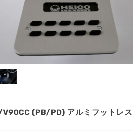
S60/V60/
V40/V40CC(MB/
FURTHER
60CC(FB/FD)
MD)
MODELS
/V90CC (PB/PD) アルミフットレ