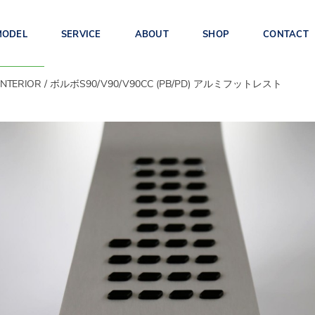
MODEL
SERVICE
ABOUT
SHOP
CONTACT
INTERIOR
ボルボS90/V90/V90CC (PB/PD) アルミフットレスト
EX90(TE)
ES90(1E)
EX30(2E)
S90/V90/
XC60(UB/UD)
XC40/C40(XB/XE)
V90CC(PB/PD