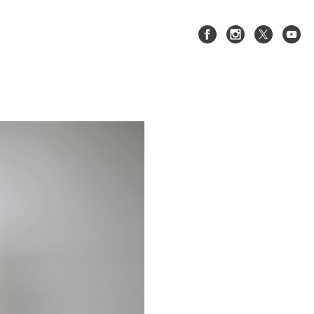
XC90(LB/LD)
S60/V60/V60CC(
)
ZB)