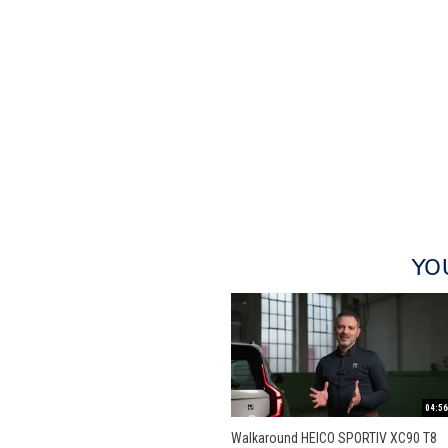
YO
04:56
Walkaround HEICO SPORTIV XC90 T8