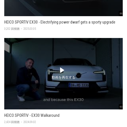
00:48
HEICO SPORTIV EX30 - Electrifying power dwarf gets a sporty upgrade
3,202 回視聴 ・ 2025.03.05
動画を再生する
03:45
HEICO SPORTIV - EX30 Walkaround
2,424 回視聴 ・ 2024.09.02