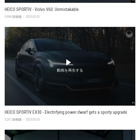
HEICO SPORTIV - Volvo V60. Unmistakable.
9,998 回視聴 ・ 2025.03.20
動画を再生する
00:48
HEICO SPORTIV EX30 - Electrifying power dwarf gets a sporty upgrade
3,207 回視聴 ・ 2025.03.05