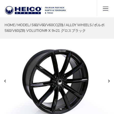
HOME
MODEL
S60/V60/V60CC(ZB)
ALLOY WHEELS
ボルボ
S60/V60(ZB) VOLUTION® X 9×21 グロスブラック