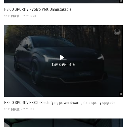
00:47
HEICO SPORTIV - Volvo V60. Unmistakable.
9,903 回視聴 ・ 2025.03.20
動画を再生する
00:48
HEICO SPORTIV EX30 - Electrifying power dwarf gets a sporty upgrade
3,181 回視聴 ・ 2025.03.05