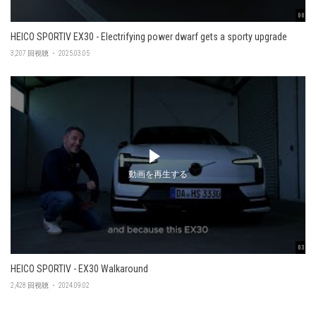
00:48
HEICO SPORTIV EX30 - Electrifying power dwarf gets a sporty upgrade
3,207 回視聴 ・ 2025.03.05
動画を再生する
03:45
HEICO SPORTIV - EX30 Walkaround
2,428 回視聴 ・ 2024.09.02